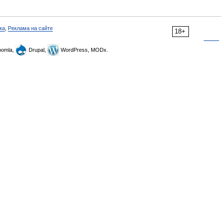
ка
,
Реклама на сайте
18+
omla,
Drupal,
WordPress, MODx.