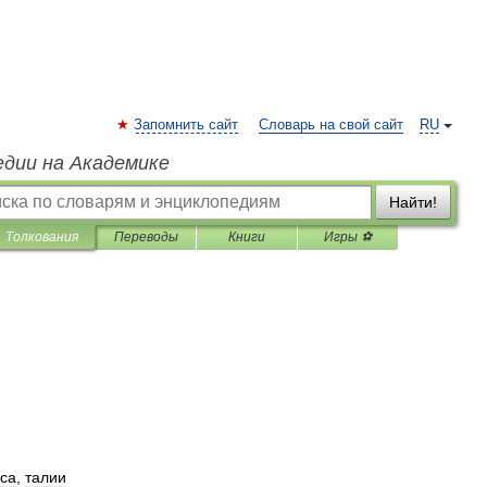
Запомнить сайт
Словарь на свой сайт
RU
едии на Академике
Найти!
Толкования
Переводы
Книги
Игры ⚽
са
,
талии