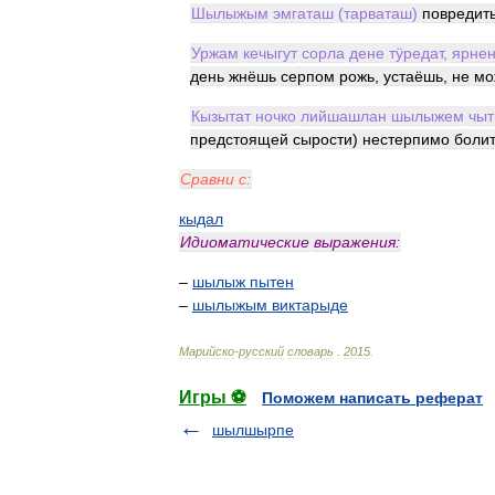
Шылыжым
эмгаташ
(
тарваташ
)
повредит
Уржам
кечыгут
сорла
дене
тӱредат
,
ярне
день
жнёшь
серпом
рожь
,
устаёшь
,
не
мо
Кызытат
ночко
лийшашлан
шылыжем
чы
предстоящей
сырости
)
нестерпимо
боли
Сравни
с:
кыдал
Идиоматические
выражения:
–
шылыж
пытен
–
шылыжым
виктарыде
Марийско
-
русский
словарь
.
2015
.
Игры ⚽
Поможем написать реферат
шылшырпе