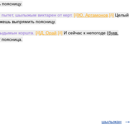
ь
поясницу
.
н
пытет
,
шылыжым
виктарен
от
керт
.
[/
i
]
Ю
.
Артамонов
.[/
i
]
Целый
жешь
выпрямить
поясницу
.
тыдымын
коршта
.
[/
i
]
Д
.
Орай
.[/
i
]
И
сейчас
к
непогоде
(
букв
.
т
поясница
.
шылыжан