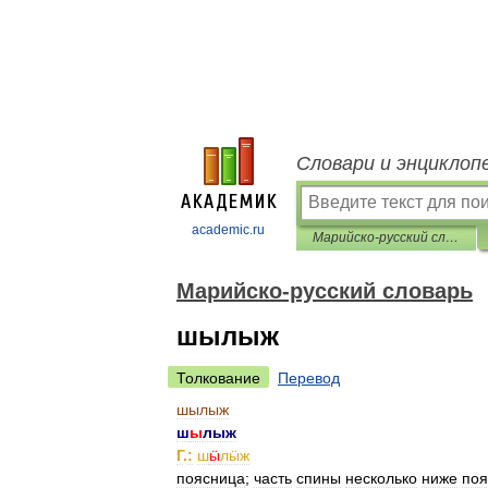
Словари и энциклоп
academic.ru
Марийско-русский словарь
Марийско-русский словарь
шылыж
Толкование
Перевод
шылыж
ш
ы
лыж
Г
.
:
ш
ӹ
лӹж
поясница
;
часть
спины
несколько
ниже
поя